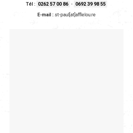
Tél :
0262 57 00 86
-
0692 39 98 55
E-mail :
st-paul[at]afflelou.re